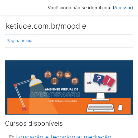
Ir para o conteúdo principal
Você ainda não se identificou. (
Acessar
)
ketiuce.com.br/moodle
Página inicial
Cursos disponíveis
Educação e tecnologia: mediação